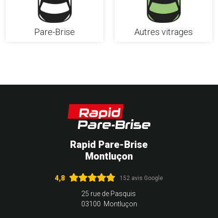
Pare-Brise
Autres vitrages
Rapid Pare-Brise
Montluçon
4,8
152 avis Google
25 rue de Pasquis
03100 Montluçon