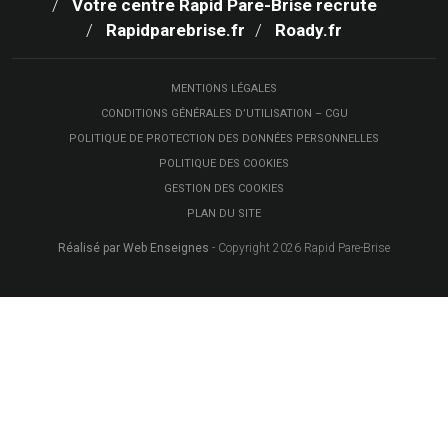
Votre centre Rapid Pare-Brise recrute
Rapidparebrise.fr
Roady.fr
MENTIONS LÉGALES
CONDITIONS GÉNÉRALES D’UTILISATION – CGU
POLITIQUE DE PROTECTION DES DONNÉES PERSONNELLES
POLITIQUE DES COOKIES
GESTION DES COOKIES
PLAN DU SITE
Réalisé par Web Enseignes
- Copyright 2026 Rapid Pare-Brise