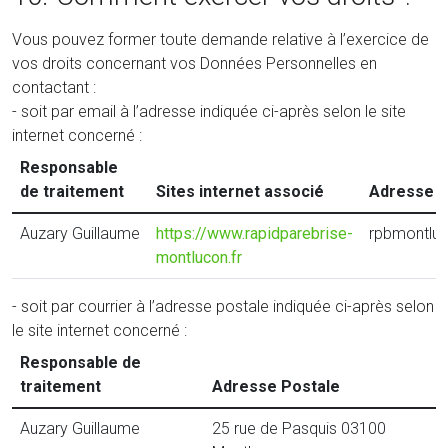
Vous pouvez former toute demande relative à l’exercice de
vos droits concernant vos Données Personnelles en
contactant :
- soit par email à l’adresse indiquée ci-après selon le site
internet concerné :
Responsable
de traitement
Sites internet associé
Adresse é
Auzary Guillaume
https://www.rapidparebrise-
rpbmontlu
montlucon.fr
- soit par courrier à l’adresse postale indiquée ci-après selon
le site internet concerné :
Responsable de
traitement
Adresse Postale
Auzary Guillaume
25 rue de Pasquis 03100