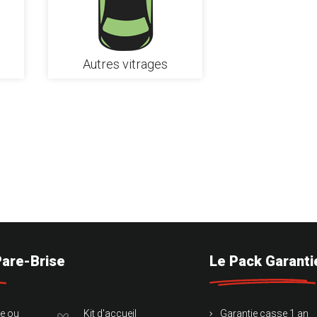
Autres vitrages
Pare-Brise
Le Pack Garanti
te ou
Kit d'accueil
Garantie casse 1 an