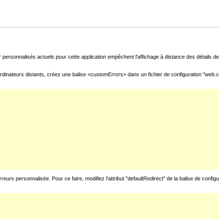
 personnalisés actuels pour cette application empêchent l'affichage à distance des détails de 
rdinateurs distants, créez une balise <customErrors> dans un fichier de configuration "web.con
urs personnalisée. Pour ce faire, modifiez l'attribut "defaultRedirect" de la balise de config