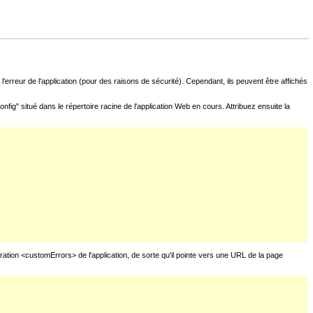
l'erreur de l'application (pour des raisons de sécurité). Cependant, ils peuvent être affichés
fig" situé dans le répertoire racine de l'application Web en cours. Attribuez ensuite la
uration <customErrors> de l'application, de sorte qu'il pointe vers une URL de la page