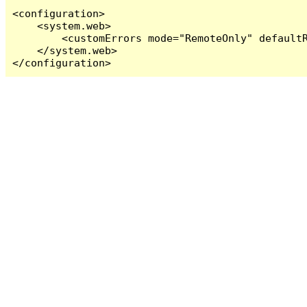
<configuration>

    <system.web>

        <customErrors mode="RemoteOnly" defaultR
    </system.web>

</configuration>