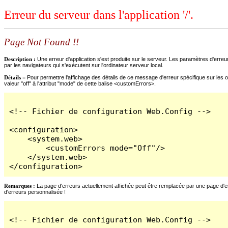
Erreur du serveur dans l'application '/'.
Page Not Found !!
Description :
Une erreur d'application s'est produite sur le serveur. Les paramètres d'erreur
par les navigateurs qui s'exécutent sur l'ordinateur serveur local.
Détails =
Pour permettre l'affichage des détails de ce message d'erreur spécifique sur les o
valeur "off" à l'attribut "mode" de cette balise <customErrors>.
<!-- Fichier de configuration Web.Config -->

<configuration>

    <system.web>

        <customErrors mode="Off"/>

    </system.web>

</configuration>
Remarques :
La page d'erreurs actuellement affichée peut être remplacée par une page d'erre
d'erreurs personnalisée !
<!-- Fichier de configuration Web.Config -->
